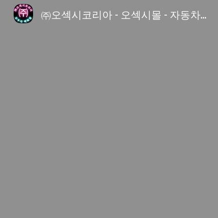
㈜오섹시코리아 - 오섹시몰 - 자동차용품 파트너
Sk