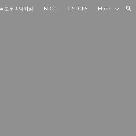
🔥모두의백화점
BLOG
TISTORY
More
ion